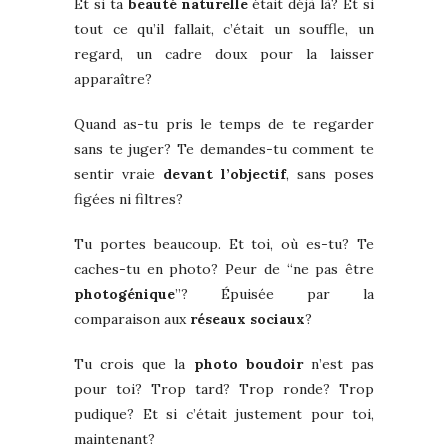
Et si ta
beauté naturelle
était déjà là? Et si
tout ce qu’il fallait, c’était un souffle, un
regard, un cadre doux pour la laisser
apparaître?
Quand as-tu pris le temps de te regarder
sans te juger? Te demandes-tu comment te
sentir vraie
devant l’objectif
, sans poses
figées ni filtres?
Tu portes beaucoup. Et toi, où es-tu? Te
caches-tu en photo? Peur de “ne pas être
photogénique
”? Épuisée par la
comparaison aux
réseaux sociaux
?
Tu crois que la
photo boudoir
n’est pas
pour toi? Trop tard? Trop ronde? Trop
pudique? Et si c’était justement pour toi,
maintenant?