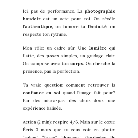
Ici, pas de performance. La
photographie
boudoir
est un acte pour toi. On révèle
l’
authentique
, on honore ta
féminité
, on
respecte ton rythme.
Mon rôle: un cadre sûr. Une
lumière
qui
flatte, des
poses
simples, un guidage clair.
On compose avec ton
corps
. On cherche la
présence, pas la perfection.
Ta vraie question: comment retrouver la
confiance en soi
quand l’image fait peur?
Par des micro-pas, des choix doux, une
expérience balisée.
Action
(2 min): respire 4/6. Main sur le cœur.
Écris 3 mots que tu veux voir en photo:
“calme”, “force”, “douceur”. Garde-les. Ils