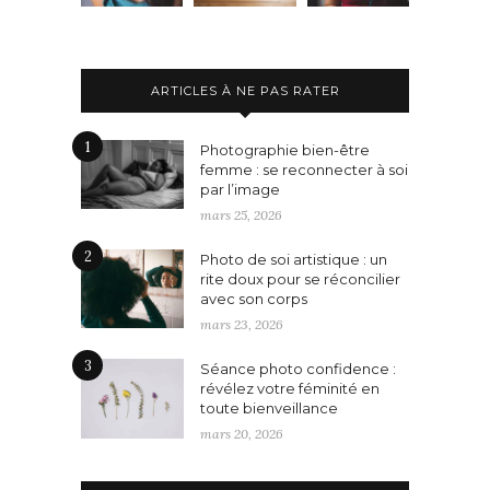
ARTICLES À NE PAS RATER
1
Photographie bien-être
femme : se reconnecter à soi
par l’image
mars 25, 2026
2
Photo de soi artistique : un
rite doux pour se réconcilier
avec son corps
mars 23, 2026
3
Séance photo confidence :
révélez votre féminité en
toute bienveillance
mars 20, 2026