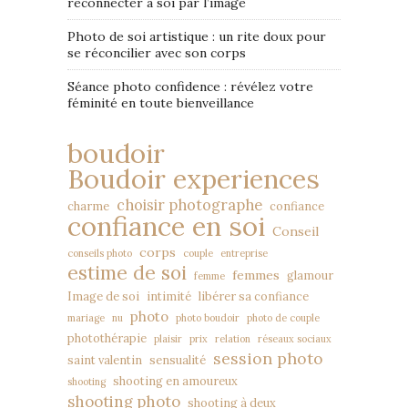
reconnecter à soi par l’image
Photo de soi artistique : un rite doux pour
se réconcilier avec son corps
Séance photo confidence : révélez votre
féminité en toute bienveillance
boudoir
Boudoir experiences
choisir photographe
charme
confiance
confiance en soi
Conseil
corps
conseils photo
couple
entreprise
estime de soi
femmes
glamour
femme
Image de soi
intimité
libérer sa confiance
photo
mariage
nu
photo boudoir
photo de couple
photothérapie
plaisir
prix
relation
réseaux sociaux
session photo
saint valentin
sensualité
shooting en amoureux
shooting
shooting photo
shooting à deux