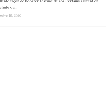
llente façon de booster l’estime de soi. Certains sautent en
chute ou…
mbre 10, 2020