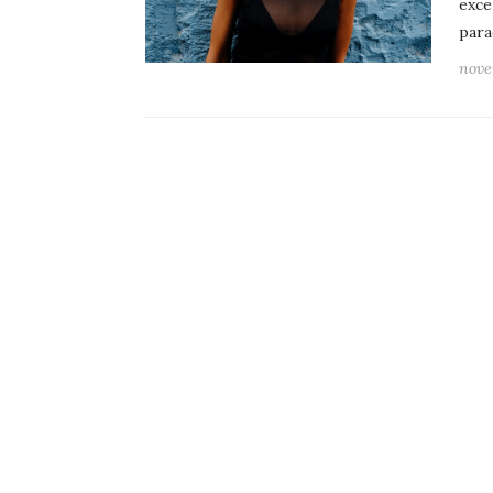
exce
para
nove