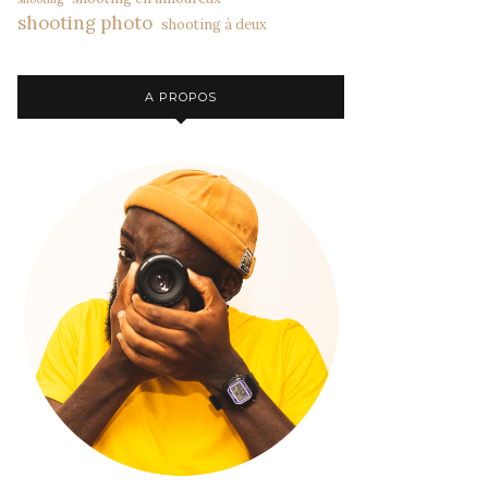
shooting photo
shooting à deux
A PROPOS