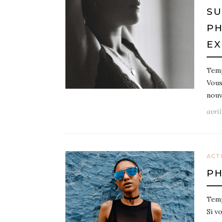
SU
PH
EX
Temp
Vous
nouv
avril
ACT
PH
Temp
Si v