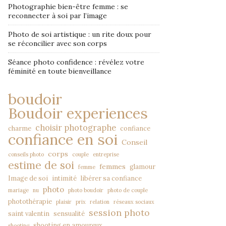
Photographie bien-être femme : se
reconnecter à soi par l’image
Photo de soi artistique : un rite doux pour
se réconcilier avec son corps
Séance photo confidence : révélez votre
féminité en toute bienveillance
boudoir
Boudoir experiences
choisir photographe
charme
confiance
confiance en soi
Conseil
corps
conseils photo
couple
entreprise
estime de soi
femmes
glamour
femme
Image de soi
intimité
libérer sa confiance
photo
mariage
nu
photo boudoir
photo de couple
photothérapie
plaisir
prix
relation
réseaux sociaux
session photo
saint valentin
sensualité
shooting en amoureux
shooting