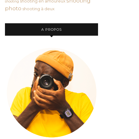
shooting
shooting en amoureux
shooting
photo
shooting à deux
A PROPOS