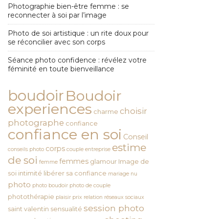
Photographie bien-être femme : se
reconnecter à soi par l’image
Photo de soi artistique : un rite doux pour
se réconcilier avec son corps
Séance photo confidence : révélez votre
féminité en toute bienveillance
boudoir
Boudoir
experiences
choisir
charme
photographe
confiance
confiance en soi
Conseil
estime
corps
conseils photo
couple
entreprise
de soi
femmes
glamour
Image de
femme
soi
intimité
libérer sa confiance
mariage
nu
photo
photo boudoir
photo de couple
photothérapie
plaisir
prix
relation
réseaux sociaux
session photo
saint valentin
sensualité